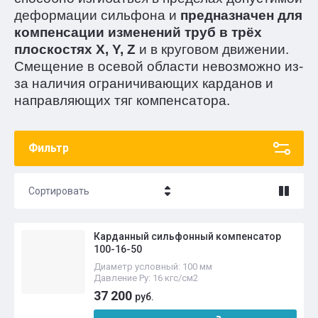
деформации сильфона и
предназначен для
компенсации изменений труб в трёх
плоскостях X, Y, Z
и в круговом движении.
Смещение в осевой области невозможно из-
за наличия ограничивающих карданов и
направляющих тяг компенсатора.
Фильтр
Сортировать
Цена - убывание
Карданный сильфонный компенсатор
Цена - возрастание
100-16-50
Диаметр условный: 100 мм
Название - Я-А
Давление Ру: 16 кгс/см2
37 200
руб.
Название - А-Я