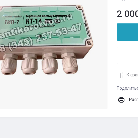
2 00
К ср
Поделить
Рас