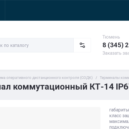
Тюмень
8 (345) 
Заказать зв
ема оперативного дистанционного контроля (СОДК)
/
Терминалы ком
ал коммутационный КТ-14 IP6
габариты
класс за
максима
подключа