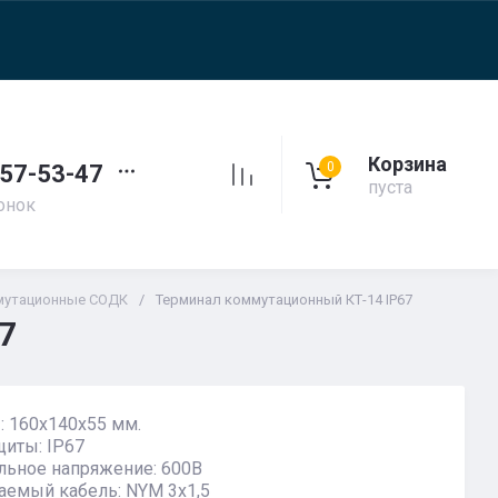
Корзина
0
257-53-47
пуста
онок
мутационные СОДК
/
Терминал коммутационный КТ-14 IP67
7
: 160х140х55 мм.
щиты: IP67
льное напряжение: 600В
емый кабель: NYM 3х1,5