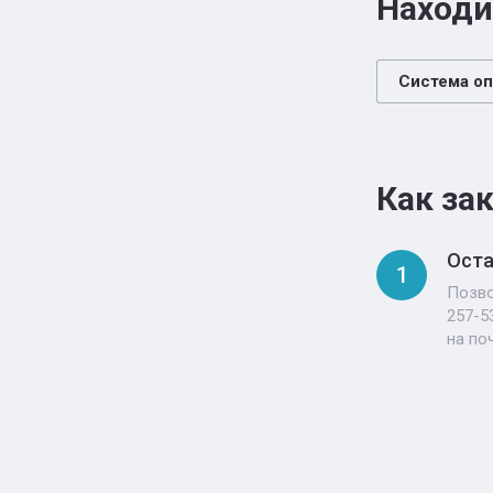
Находи
Система оп
Как за
Оста
1
Позво
257-5
на по