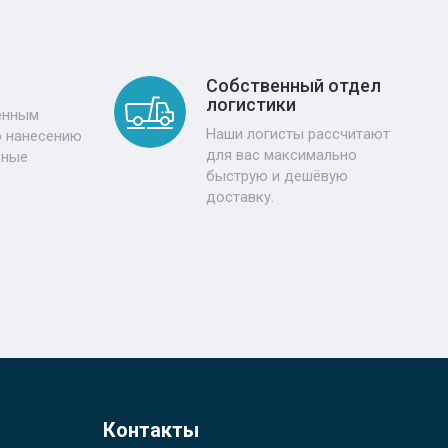
Собственный отдел
логистики
енным
Наши логисты рассчитают
о нанесению
для вас максимально
ьные
быструю и дешёвую
доставку.
Контакты