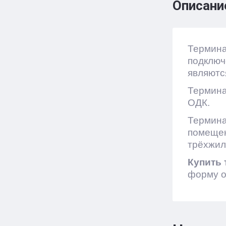
Описани
Термина
подключ
являютс
Термина
ОДК.
Термина
помещен
трёхжил
Купить 
форму о