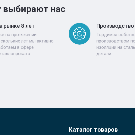
 выбирают нас
а рынке 8 лет
Производство
же на протяжении
Гордимся собств
ескольких лет мы активно
производством п
аботаем в сфере
изоляции на стал
еталлопроката
детали.
Каталог товаров