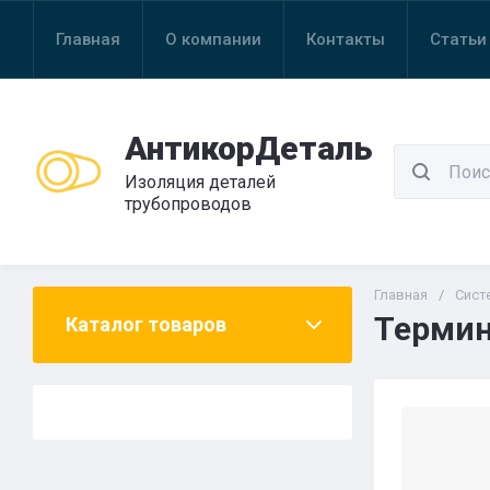
Главная
О компании
Контакты
Статьи
АнтикорДеталь
Изоляция деталей
трубопроводов
Главная
/
Сист
Термин
Каталог товаров