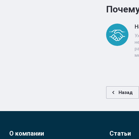
Почему
Н
У
н
р
м
Назад
О компании
Статьи