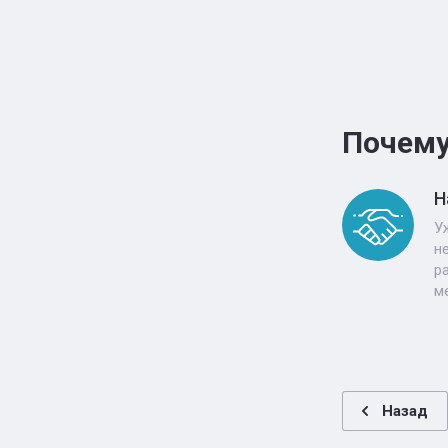
Почему
Н
У
н
р
м
Назад