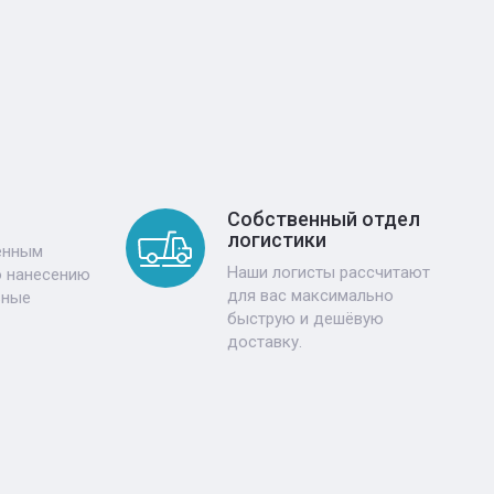
Собственный отдел
логистики
енным
Наши логисты рассчитают
о нанесению
для вас максимально
ьные
быструю и дешёвую
доставку.