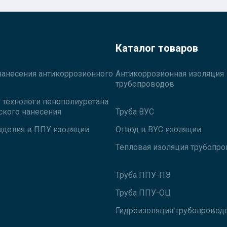
Каталог товаров
нанесения антикоррозионного
Антикоррозионная изоляция
трубопроводов
технологи пенополиуретана
ского нанесения
Труба ВУС
зделия в ППУ изоляции
Отвод в ВУС изоляции
Тепловая изоляция трубопр
Труба ППУ-ПЭ
Труба ППУ-ОЦ
Гидроизоляция трубопровод