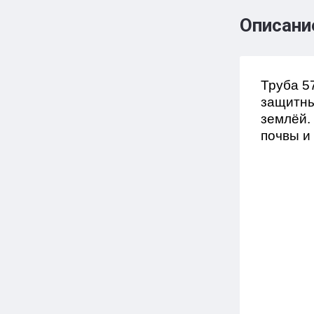
Описани
Труба 5
защитны
землёй.
почвы и