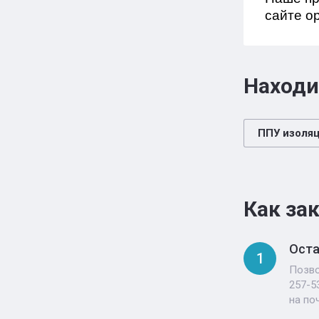
сайте о
Находи
ППУ изоля
Как за
Оста
1
Позво
257-5
на по