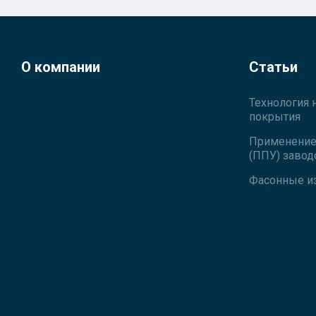
О компании
Статьи
Технология 
покрытия
Применение 
(ППУ) завод
Фасонные и