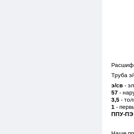
Расшиф
Труба э
э/св
- э
57
- нар
3,5
- тол
1
- перв
ППУ-ПЭ
Наше пр