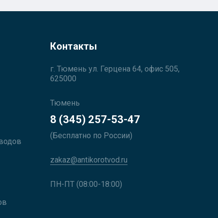
Контакты
г. Тюмень ул. Герцена 64, офис 505,
625000
Тюмень
8 (345) 257-53-47
(Бесплатно по России)
оводов
zakaz@antikorotvod.ru
ПН-ПТ (08:00-18:00)
ов