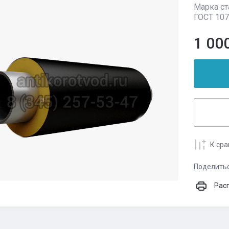
Марка ста
ГОСТ 107
1 00
К ср
Поделить
Рас