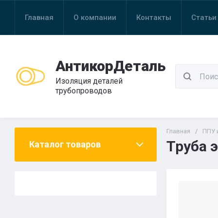
Главная
О компании
Контакты
Статьи
АнтикорДеталь
Изоляция деталей
трубопроводов
Главная
/
ППУ 
Труба 
Каталог товаров