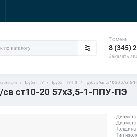
Тюмень
8 (345) 
Заказать зв
изоляция
/
Труба ППУ
/
Труба ППУ-ПЭ
/
Труба э/св ст10-20 57х3,5-
э/св ст10-20 57х3,5-1-ППУ-ПЭ
Диаметр 
Диаметр 
Толщина 
Тип изол