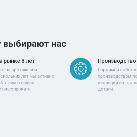
 выбирают нас
а рынке 8 лет
Производство
же на протяжении
Гордимся собств
ескольких лет мы активно
производством п
аботаем в сфере
изоляции на стал
еталлопроката
детали.