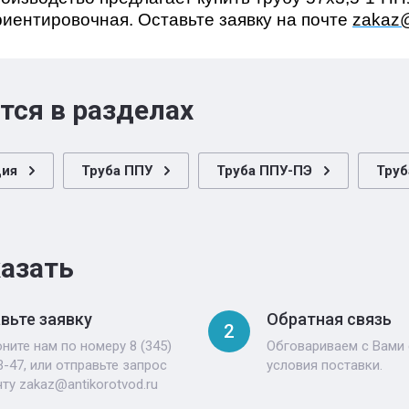
риентировочная. Оставьте заявку на почте
zakaz@
тся в разделах
ция
Труба ППУ
Труба ППУ-ПЭ
Труб
казать
вьте заявку
Обратная связь
2
ните нам по номеру 8 (345)
Обговариваем с Вами 
3-47, или отправьте запрос
условия поставки.
чту zakaz@antikorotvod.ru