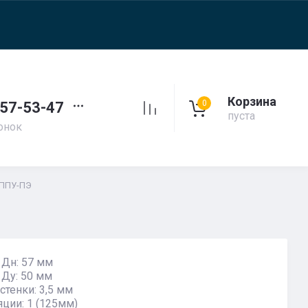
Корзина
0
257-53-47
пуста
онок
1-ППУ-ПЭ
Дн: 57 мм
Ду: 50 мм
стенки: 3,5 мм
яции: 1 (125мм)