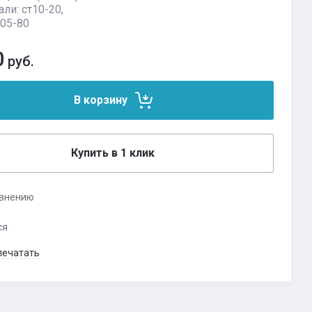
ли: ст10-20,
05-80
0
руб.
В корзину
Купить в 1 клик
авнению
ся
печатать