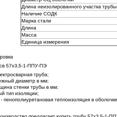
Длина неизолированного участка трубы
Наличие СОДК
Марка стали
Длина
Масса
Единица измерения
ровка
/св 57х3,5-1-ППУ-ПЭ
лектросварная труба;
ужный диаметр в мм;
щина стенки трубы в мм;
ый тип изоляции;
- пенополиуретановая теплоизоляция в оболочке
оизводство предлагает купить трубу 57х3,5-1-ПП